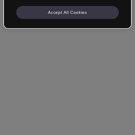
Accept All Cookies
Azienda e Professionisti
Lavoro nella formazione, nel marketing, nel design o in
un altro settore.
Studente
Hai già un account?
Accedi