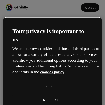
Accedi
Your privacy is important to
us
We use our own cookies and those of third parties to
allow for a variety of features, analyze our services
and show you additional options according to your
Crea il tuo account gratuito!
preferences and browsing habits. You can read more
about this in the
cookies policy
.
Quale opzione ti descrive meglio?
Settings
Educazione
Lavoro in una scuola o in un'università.
Reject All