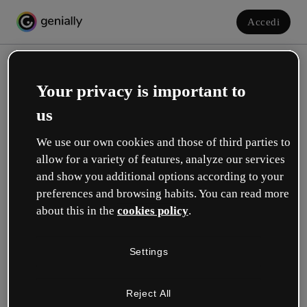
Accedi
Your privacy is important to
us
We use our own cookies and those of third parties to
allow for a variety of features, analyze our services
and show you additional options according to your
Crea il tuo account gratuito!
preferences and browsing habits. You can read more
about this in the
cookies policy
.
Quale opzione ti descrive meglio?
Settings
Educazione
Lavoro in una scuola o in un'università.
Reject All