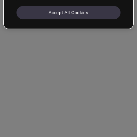
Accept All Cookies
Azienda e Professionisti
Lavoro nella formazione, nel marketing, nel design o in
un altro settore.
Studente
Hai già un account?
Accedi