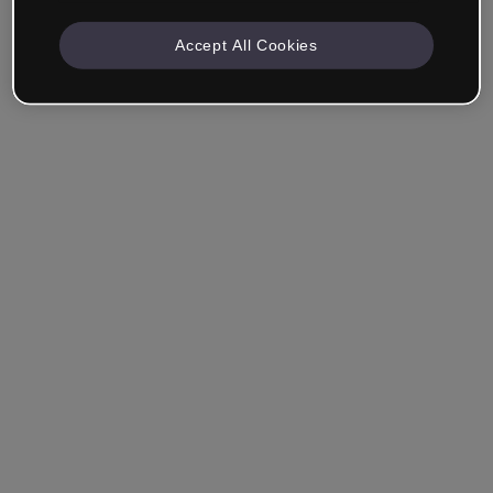
Accept All Cookies
Azienda e Professionisti
Lavoro nella formazione, nel marketing, nel design o in
un altro settore.
Studente
Hai già un account?
Accedi