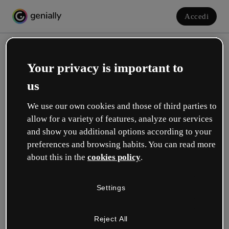
Accedi
Your privacy is important to
us
We use our own cookies and those of third parties to
allow for a variety of features, analyze our services
and show you additional options according to your
Crea il tuo account gratuito!
preferences and browsing habits. You can read more
about this in the
cookies policy
.
Quale opzione ti descrive meglio?
Settings
Educazione
Lavoro in una scuola o in un'università.
Reject All