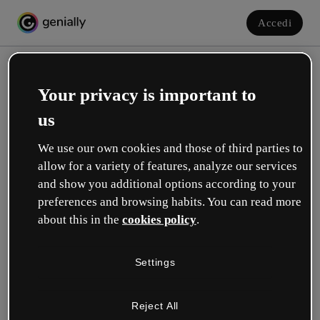
Accedi
Your privacy is important to
us
We use our own cookies and those of third parties to
allow for a variety of features, analyze our services
and show you additional options according to your
Crea il tuo account gratuito!
preferences and browsing habits. You can read more
about this in the
cookies policy
.
Quale opzione ti descrive meglio?
Settings
Educazione
Lavoro in una scuola o in un'università.
Reject All