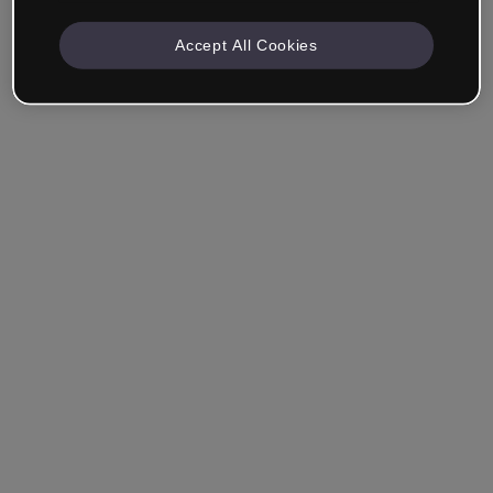
Accept All Cookies
Azienda e Professionisti
Lavoro nella formazione, nel marketing, nel design o in
un altro settore.
Studente
Hai già un account?
Accedi