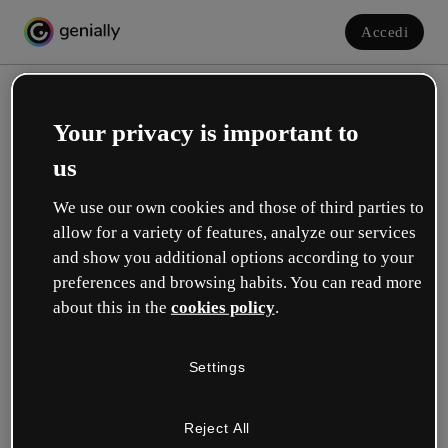
Accedi
Your privacy is important to
us
We use our own cookies and those of third parties to
allow for a variety of features, analyze our services
and show you additional options according to your
Crea il tuo account gratuito!
preferences and browsing habits. You can read more
about this in the
cookies policy
.
Quale opzione ti descrive meglio?
Settings
Educazione
Lavoro in una scuola o in un'università.
Reject All