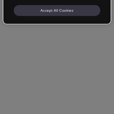
Accept All Cookies
Azienda e Professionisti
Lavoro nella formazione, nel marketing, nel design o in
un altro settore.
Studente
Hai già un account?
Accedi