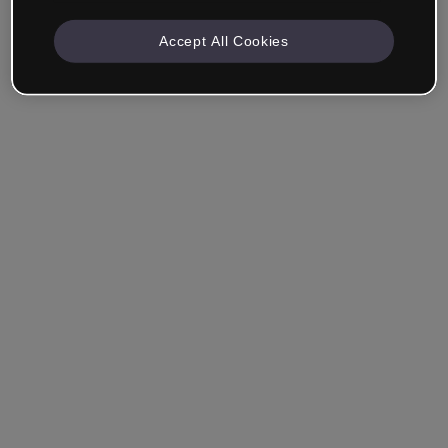
Accept All Cookies
Azienda e Professionisti
Lavoro nella formazione, nel marketing, nel design o in
un altro settore.
Studente
Hai già un account?
Accedi