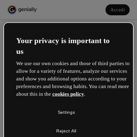
Accedi
Your privacy is important to
us
We use our own cookies and those of third parties to
allow for a variety of features, analyze our services
and show you additional options according to your
Crea il tuo account gratuito!
preferences and browsing habits. You can read more
about this in the
cookies policy
.
Quale opzione ti descrive meglio?
Settings
Educazione
Lavoro in una scuola o in un'università.
Reject All