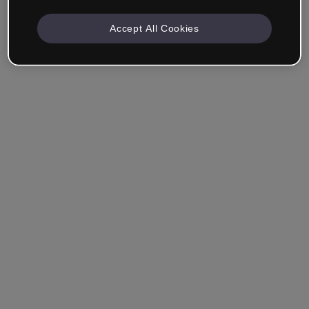
Accept All Cookies
Azienda e Professionisti
Lavoro nella formazione, nel marketing, nel design o in
un altro settore.
Studente
Hai già un account?
Accedi