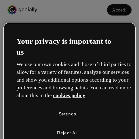
Accedi
Your privacy is important to
us
We use our own cookies and those of third parties to
allow for a variety of features, analyze our services
and show you additional options according to your
Crea il tuo account gratuito!
preferences and browsing habits. You can read more
about this in the
cookies policy
.
Quale opzione ti descrive meglio?
Settings
Educazione
Lavoro in una scuola o in un'università.
Reject All