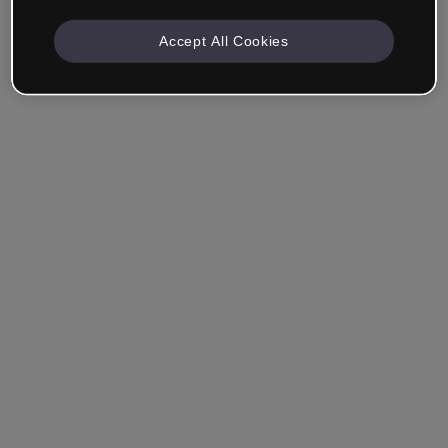
Accept All Cookies
Azienda e Professionisti
Lavoro nella formazione, nel marketing, nel design o in
un altro settore.
Studente
Hai già un account?
Accedi