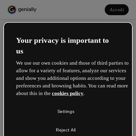
Accedi
Your privacy is important to
us
We use our own cookies and those of third parties to
allow for a variety of features, analyze our services
and show you additional options according to your
Crea il tuo account gratuito!
preferences and browsing habits. You can read more
about this in the
cookies policy
.
Quale opzione ti descrive meglio?
Settings
Educazione
Lavoro in una scuola o in un'università.
Reject All