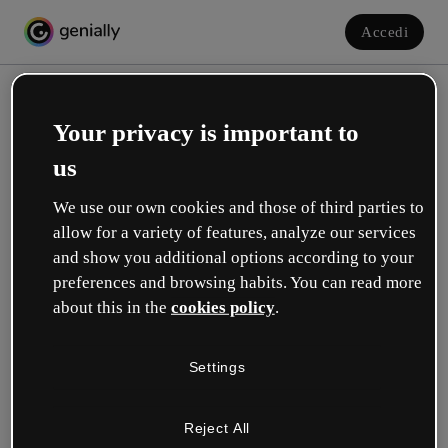
Accedi
Your privacy is important to
us
We use our own cookies and those of third parties to
allow for a variety of features, analyze our services
and show you additional options according to your
Crea il tuo account gratuito!
preferences and browsing habits. You can read more
about this in the
cookies policy
.
Quale opzione ti descrive meglio?
Settings
Educazione
Lavoro in una scuola o in un'università.
Reject All