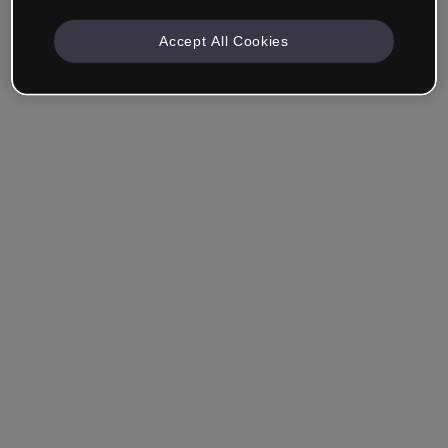
Accept All Cookies
Azienda e Professionisti
Lavoro nella formazione, nel marketing, nel design o in
un altro settore.
Studente
Hai già un account?
Accedi