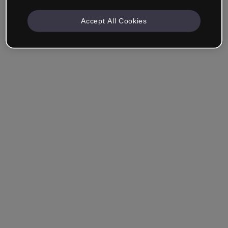
Accept All Cookies
Azienda e Professionisti
Lavoro nella formazione, nel marketing, nel design o in
un altro settore.
Studente
Hai già un account?
Accedi