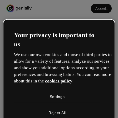
Accedi
Your privacy is important to
us
We use our own cookies and those of third parties to
allow for a variety of features, analyze our services
and show you additional options according to your
Crea il tuo account gratuito!
preferences and browsing habits. You can read more
about this in the
cookies policy
.
Quale opzione ti descrive meglio?
Settings
Educazione
Lavoro in una scuola o in un'università.
Reject All