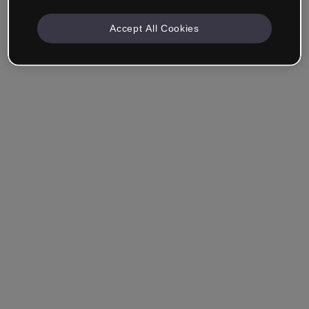
Accept All Cookies
Azienda e Professionisti
Lavoro nella formazione, nel marketing, nel design o in
un altro settore.
Studente
Hai già un account?
Accedi