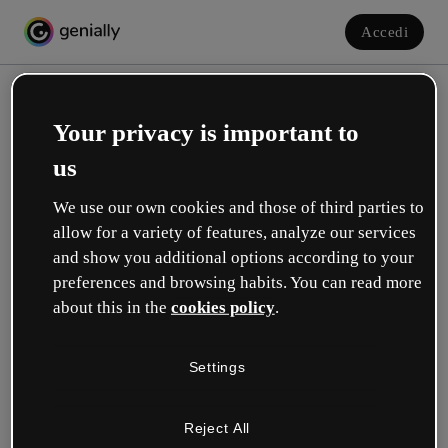
Accedi
Your privacy is important to
us
We use our own cookies and those of third parties to
allow for a variety of features, analyze our services
and show you additional options according to your
Crea il tuo account gratuito!
preferences and browsing habits. You can read more
about this in the
cookies policy
.
Quale opzione ti descrive meglio?
Settings
Educazione
Lavoro in una scuola o in un'università.
Reject All