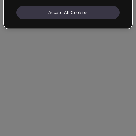
Accept All Cookies
Société & Professionnels
Je travaille dans la formation, le marketing, le design ou
un autre domaine.
Étudiant
Vous avez déjà un compte ?
Se connecter