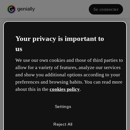
Se connecter
Your privacy is important to
us
We use our own cookies and those of third parties to
allow for a variety of features, analyze our services
and show you additional options according to your
Créez votre compte gratuit !
preferences and browsing habits. You can read more
about this in the
cookies policy
.
Votre rôle se rapproche plus de celui de :
Settings
Éducation
Je travaille dans une école ou une université.
Reject All