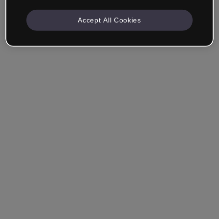
Accept All Cookies
Société & Professionnels
Je travaille dans la formation, le marketing, le design ou
un autre domaine.
Étudiant
Vous avez déjà un compte ?
Se connecter