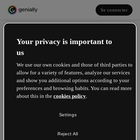
Se connecter
Your privacy is important to
us
We use our own cookies and those of third parties to
allow for a variety of features, analyze our services
and show you additional options according to your
Créez votre compte gratuit !
preferences and browsing habits. You can read more
about this in the
cookies policy
.
Votre rôle se rapproche plus de celui de :
Settings
Éducation
Je travaille dans une école ou une université.
Reject All