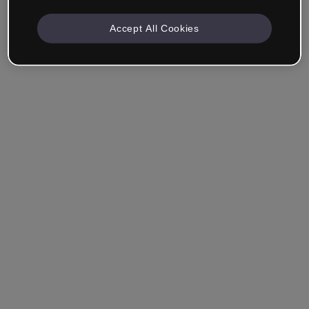
Accept All Cookies
Société & Professionnels
Je travaille dans la formation, le marketing, le design ou
un autre domaine.
Étudiant
Vous avez déjà un compte ?
Se connecter