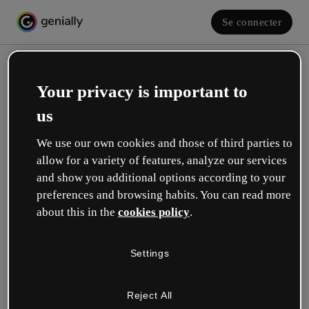
Se connecter
Your privacy is important to
us
We use our own cookies and those of third parties to
allow for a variety of features, analyze our services
and show you additional options according to your
Créez votre compte gratuit !
preferences and browsing habits. You can read more
about this in the
cookies policy
.
Votre rôle se rapproche plus de celui de :
Settings
Éducation
Je travaille dans une école ou une université.
Reject All