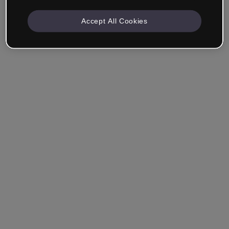
Accept All Cookies
Société & Professionnels
Je travaille dans la formation, le marketing, le design ou
un autre domaine.
Étudiant
Vous avez déjà un compte ?
Se connecter