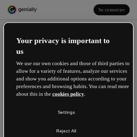
Se connecter
Your privacy is important to
us
We use our own cookies and those of third parties to
allow for a variety of features, analyze our services
and show you additional options according to your
Créez votre compte gratuit !
preferences and browsing habits. You can read more
about this in the
cookies policy
.
Votre rôle se rapproche plus de celui de :
Settings
Éducation
Je travaille dans une école ou une université.
Reject All