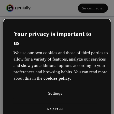
Se connecter
Your privacy is important to
us
We use our own cookies and those of third parties to
allow for a variety of features, analyze our services
and show you additional options according to your
Créez votre compte gratuit !
preferences and browsing habits. You can read more
about this in the
cookies policy
.
Votre rôle se rapproche plus de celui de :
Settings
Éducation
Je travaille dans une école ou une université.
Reject All