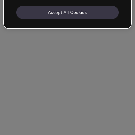
Accept All Cookies
Société & Professionnels
Je travaille dans la formation, le marketing, le design ou
un autre domaine.
Étudiant
Vous avez déjà un compte ?
Se connecter