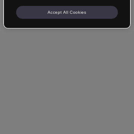
Accept All Cookies
Société & Professionnels
Je travaille dans la formation, le marketing, le design ou
un autre domaine.
Étudiant
Vous avez déjà un compte ?
Se connecter