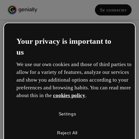
Se connecter
Your privacy is important to
us
We use our own cookies and those of third parties to
allow for a variety of features, analyze our services
and show you additional options according to your
Créez votre compte gratuit !
preferences and browsing habits. You can read more
about this in the
cookies policy
.
Votre rôle se rapproche plus de celui de :
Settings
Éducation
Je travaille dans une école ou une université.
Reject All