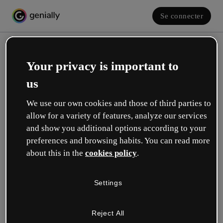
Se connecter
Your privacy is important to
us
We use our own cookies and those of third parties to
allow for a variety of features, analyze our services
and show you additional options according to your
Créez votre compte gratuit !
preferences and browsing habits. You can read more
about this in the
cookies policy
.
Votre rôle se rapproche plus de celui de :
Settings
Éducation
Je travaille dans une école ou une université.
Reject All