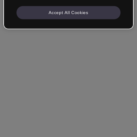
Accept All Cookies
Société & Professionnels
Je travaille dans la formation, le marketing, le design ou
un autre domaine.
Étudiant
Vous avez déjà un compte ?
Se connecter