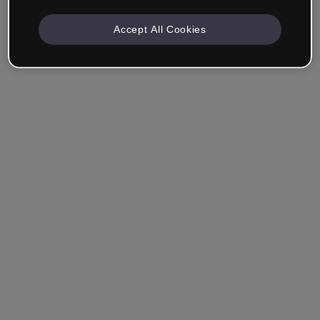
Accept All Cookies
Société & Professionnels
Je travaille dans la formation, le marketing, le design ou
un autre domaine.
Étudiant
Vous avez déjà un compte ?
Se connecter