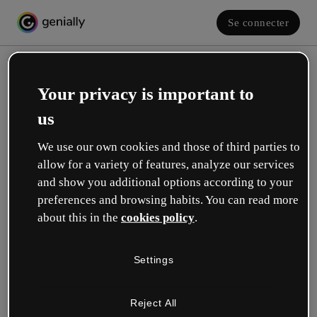
Se connecter
Your privacy is important to
us
We use our own cookies and those of third parties to
allow for a variety of features, analyze our services
and show you additional options according to your
Créez votre compte gratuit !
preferences and browsing habits. You can read more
about this in the
cookies policy
.
Votre rôle se rapproche plus de celui de :
Settings
Éducation
Je travaille dans une école ou une université.
Reject All