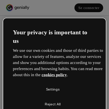
Se connecter
Your privacy is important to
us
We use our own cookies and those of third parties to
allow for a variety of features, analyze our services
and show you additional options according to your
Créez votre compte gratuit !
preferences and browsing habits. You can read more
about this in the
cookies policy
.
Votre rôle se rapproche plus de celui de :
Settings
Éducation
Je travaille dans une école ou une université.
Reject All