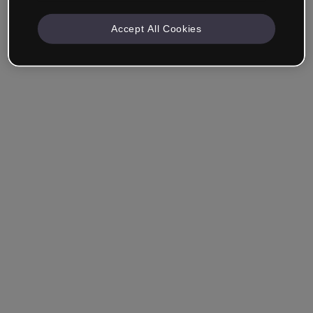
Accept All Cookies
Société & Professionnels
Je travaille dans la formation, le marketing, le design ou
un autre domaine.
Étudiant
Vous avez déjà un compte ?
Se connecter