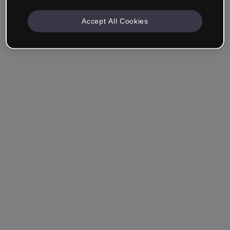
Accept All Cookies
Société & Professionnels
Je travaille dans la formation, le marketing, le design ou
un autre domaine.
Étudiant
Vous avez déjà un compte ?
Se connecter