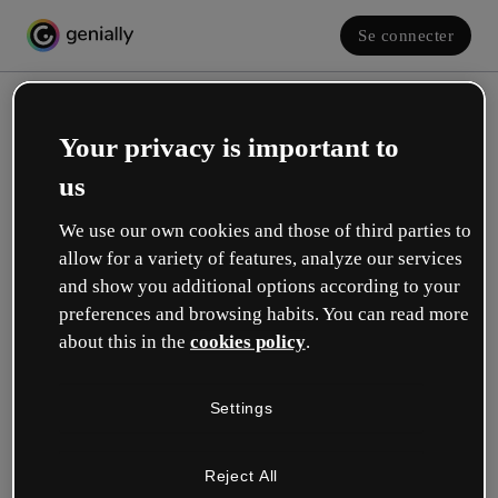
Se connecter
Your privacy is important to
us
We use our own cookies and those of third parties to
allow for a variety of features, analyze our services
and show you additional options according to your
Créez votre compte gratuit !
preferences and browsing habits. You can read more
about this in the
cookies policy
.
Votre rôle se rapproche plus de celui de :
Settings
Éducation
Je travaille dans une école ou une université.
Reject All