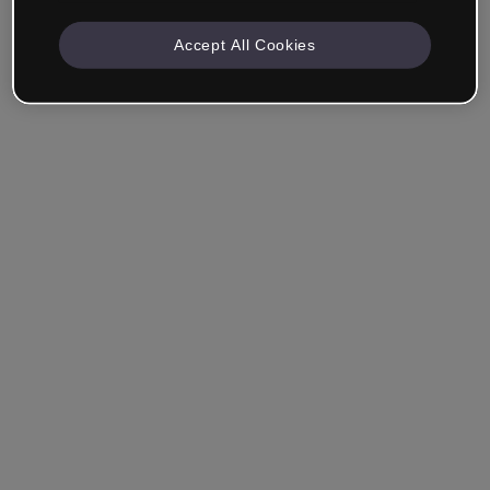
Accept All Cookies
Société & Professionnels
Je travaille dans la formation, le marketing, le design ou
un autre domaine.
Étudiant
Vous avez déjà un compte ?
Se connecter