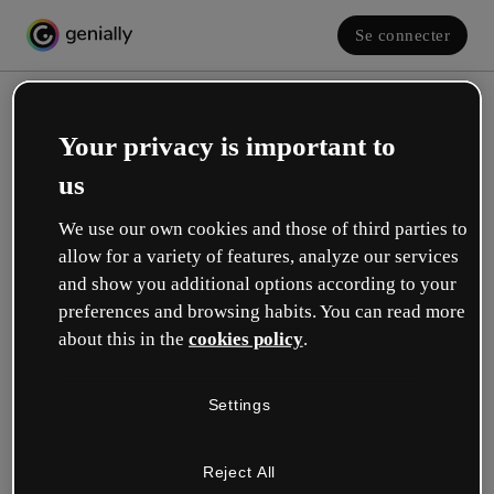
Se connecter
Your privacy is important to
us
We use our own cookies and those of third parties to
allow for a variety of features, analyze our services
and show you additional options according to your
Créez votre compte gratuit !
preferences and browsing habits. You can read more
about this in the
cookies policy
.
Votre rôle se rapproche plus de celui de :
Settings
Éducation
Je travaille dans une école ou une université.
Reject All