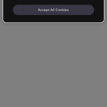
Accept All Cookies
Société & Professionnels
Je travaille dans la formation, le marketing, le design ou
un autre domaine.
Étudiant
Vous avez déjà un compte ?
Se connecter