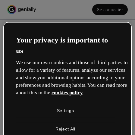
Se connecter
Your privacy is important to
us
We use our own cookies and those of third parties to
allow for a variety of features, analyze our services
and show you additional options according to your
Créez votre compte gratuit !
preferences and browsing habits. You can read more
about this in the
cookies policy
.
Votre rôle se rapproche plus de celui de :
Settings
Éducation
Je travaille dans une école ou une université.
Reject All