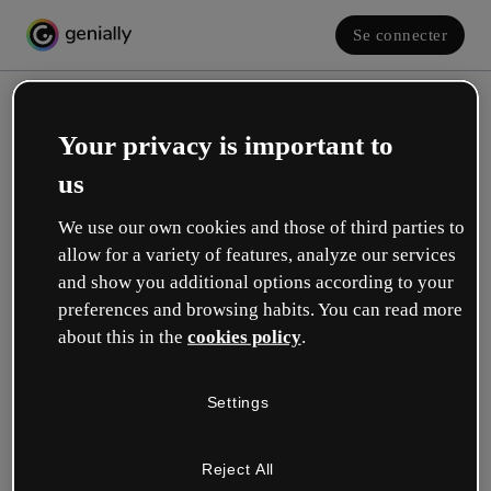
Se connecter
Your privacy is important to
us
We use our own cookies and those of third parties to
allow for a variety of features, analyze our services
and show you additional options according to your
Créez votre compte gratuit !
preferences and browsing habits. You can read more
about this in the
cookies policy
.
Votre rôle se rapproche plus de celui de :
Settings
Éducation
Je travaille dans une école ou une université.
Reject All