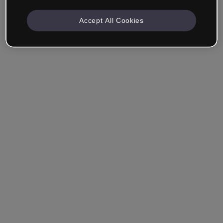
Accept All Cookies
Société & Professionnels
Je travaille dans la formation, le marketing, le design ou
un autre domaine.
Étudiant
Vous avez déjà un compte ?
Se connecter