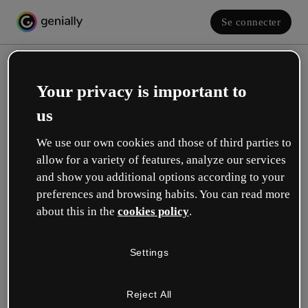
Se connecter
Your privacy is important to
us
We use our own cookies and those of third parties to
allow for a variety of features, analyze our services
and show you additional options according to your
Créez votre compte gratuit !
preferences and browsing habits. You can read more
about this in the
cookies policy
.
Votre rôle se rapproche plus de celui de :
Settings
Éducation
Je travaille dans une école ou une université.
Reject All