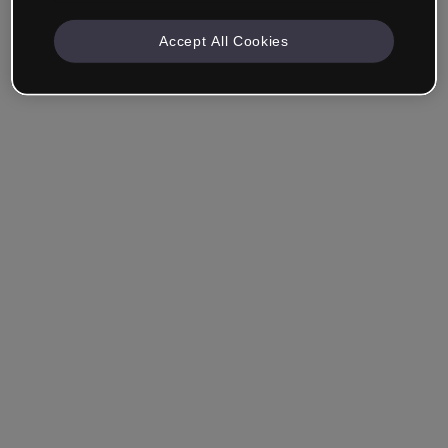
Accept All Cookies
Société & Professionnels
Je travaille dans la formation, le marketing, le design ou
un autre domaine.
Étudiant
Vous avez déjà un compte ?
Se connecter