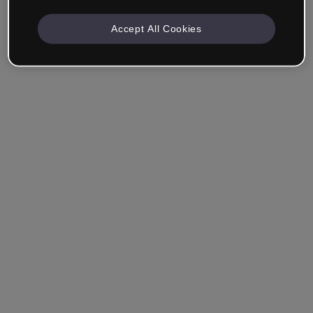
Accept All Cookies
Société & Professionnels
Je travaille dans la formation, le marketing, le design ou
un autre domaine.
Étudiant
Vous avez déjà un compte ?
Se connecter