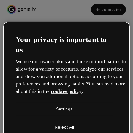
Se connecter
Your privacy is important to
us
We use our own cookies and those of third parties to
allow for a variety of features, analyze our services
and show you additional options according to your
Créez votre compte gratuit !
preferences and browsing habits. You can read more
about this in the
cookies policy
.
Votre rôle se rapproche plus de celui de :
Settings
Éducation
Je travaille dans une école ou une université.
Reject All