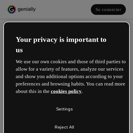
Se connecter
Your privacy is important to
us
We use our own cookies and those of third parties to
allow for a variety of features, analyze our services
and show you additional options according to your
Créez votre compte gratuit !
preferences and browsing habits. You can read more
about this in the
cookies policy
.
Votre rôle se rapproche plus de celui de :
Settings
Éducation
Je travaille dans une école ou une université.
Reject All