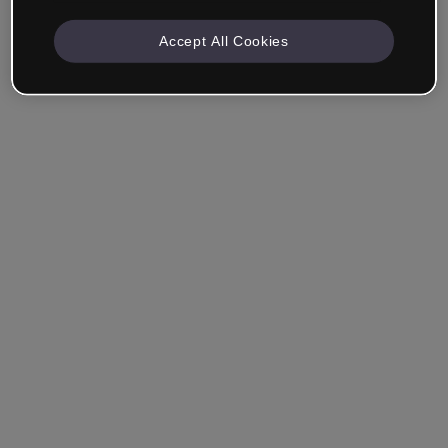
Accept All Cookies
Société & Professionnels
Je travaille dans la formation, le marketing, le design ou
un autre domaine.
Étudiant
Vous avez déjà un compte ?
Se connecter