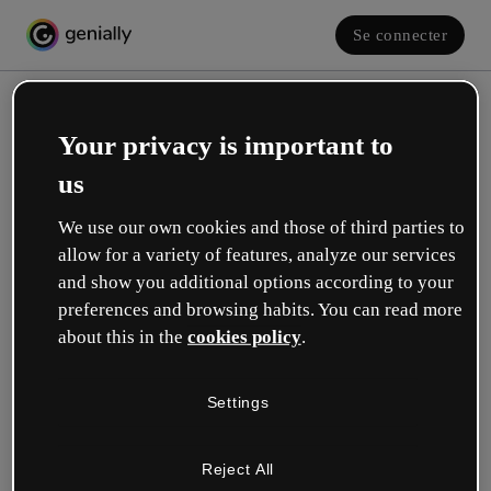
Se connecter
Your privacy is important to
us
We use our own cookies and those of third parties to
allow for a variety of features, analyze our services
and show you additional options according to your
Créez votre compte gratuit !
preferences and browsing habits. You can read more
about this in the
cookies policy
.
Votre rôle se rapproche plus de celui de :
Settings
Éducation
Je travaille dans une école ou une université.
Reject All