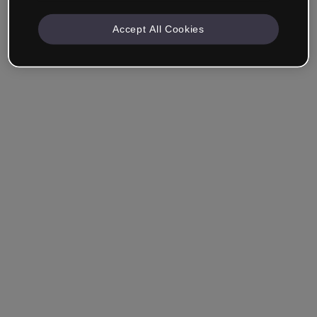
Accept All Cookies
Société & Professionnels
Je travaille dans la formation, le marketing, le design ou
un autre domaine.
Étudiant
Vous avez déjà un compte ?
Se connecter