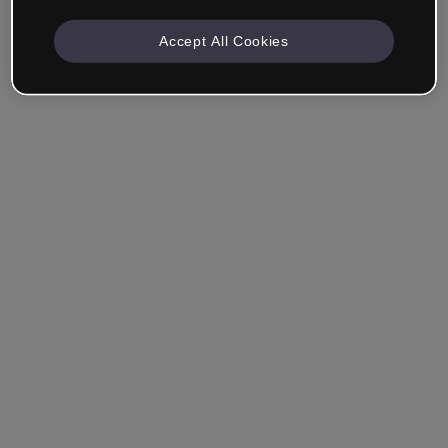
Accept All Cookies
Société & Professionnels
Je travaille dans la formation, le marketing, le design ou
un autre domaine.
Étudiant
Vous avez déjà un compte ?
Se connecter