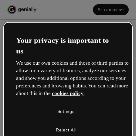
Se connecter
Your privacy is important to
us
We use our own cookies and those of third parties to
allow for a variety of features, analyze our services
and show you additional options according to your
Créez votre compte gratuit !
preferences and browsing habits. You can read more
about this in the
cookies policy
.
Votre rôle se rapproche plus de celui de :
Settings
Éducation
Je travaille dans une école ou une université.
Reject All