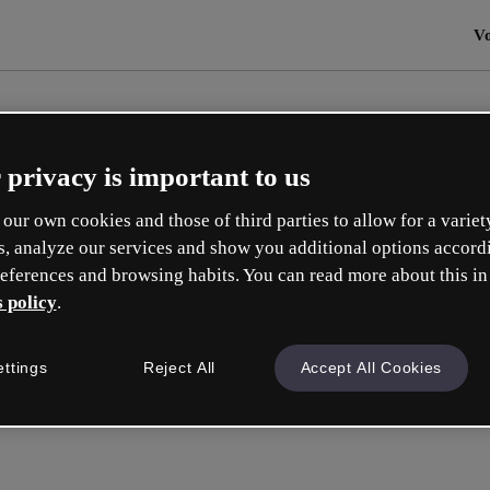
Vo
 privacy is important to us
our own cookies and those of third parties to allow for a variet
s, analyze our services and show you additional options accord
eferences and browsing habits. You can read more about this in
 policy
.
ettings
Reject All
Accept All Cookies
Connectez-v
ou avec votre e