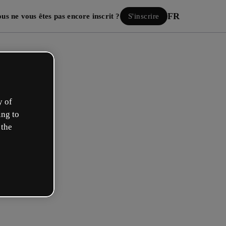
FR
us ne vous êtes pas encore inscrit ?
S'inscrire
y of
ing to
 the
Se connecter
ous avec Google
mail ou nom d’utilisateur et votre mot de passe :