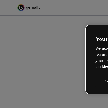
Your
We use 
feature
your pr
cookies
S