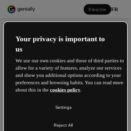
FR
S'inscrire
Your privacy is important to
us
We use our own cookies and those of third parties to
allow for a variety of features, analyze our services
Se connecter
and show you additional options according to your
preferences and browsing habits. You can read more
about this in the
cookies policy
.
Connectez-vous avec Google
Settings
ou avec votre email ou nom d’utilisateur et votre mot de passe :
Reject All