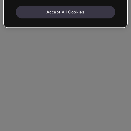
Accept All Cookies
Se souvenir de moi
Vous avez oublié votre mot de passe ?
Se connecter
Se connecter via SSO (authentification unique)
Vous n'avez pas encore de compte ?
S'inscrire