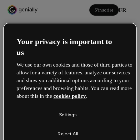
FR
S'inscrire
Your privacy is important to
us
We use our own cookies and those of third parties to
allow for a variety of features, analyze our services
Se connecter
and show you additional options according to your
preferences and browsing habits. You can read more
about this in the
cookies policy
.
Connectez-vous avec Google
Settings
ou avec votre email ou nom d’utilisateur et votre mot de passe :
Reject All