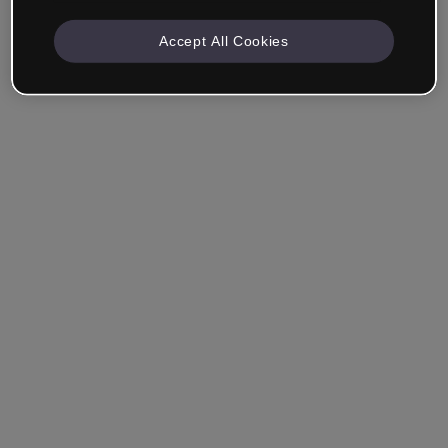
Accept All Cookies
Se souvenir de moi
Vous avez oublié votre mot de passe ?
Se connecter
Se connecter via SSO (authentification unique)
Vous n'avez pas encore de compte ?
S'inscrire