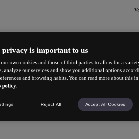
Vo
 privacy is important to us
our own cookies and those of third parties to allow for a variet
s, analyze our services and show you additional options accord
eferences and browsing habits. You can read more about this in
 policy
.
ettings
Reject All
Accept All Cookies
Connectez-v
ou avec votre e