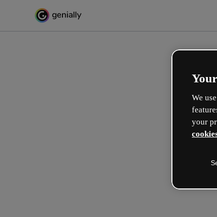
Your
We use 
feature
your pr
cookies
S