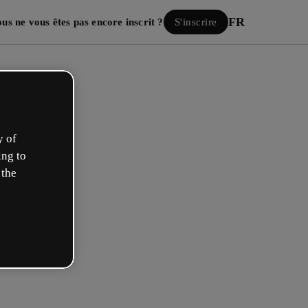
FR
us ne vous êtes pas encore inscrit ?
S'inscrire
y of
ing to
 the
Se connecter
ous avec Google
mail ou nom d’utilisateur et votre mot de passe :