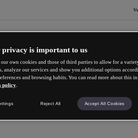
Vo
 privacy is important to us
our own cookies and those of third parties to allow for a variet
s, analyze our services and show you additional options accord
eferences and browsing habits. You can read more about this in
 policy
.
ettings
Reject All
Accept All Cookies
Connectez-v
ou avec votre e