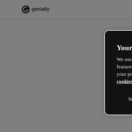
Your
We use 
feature
your pr
cookies
S