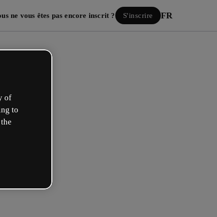
FR
us ne vous êtes pas encore inscrit ?
S'inscrire
y of
ing to
 the
Se connecter
ous avec Google
mail ou nom d’utilisateur et votre mot de passe :