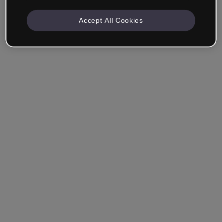
Accept All Cookies
Se souvenir de moi
Vous avez oublié votre mot de passe ?
Se connecter
Se connecter via SSO (authentification unique)
Vous n'avez pas encore de compte ?
S'inscrire