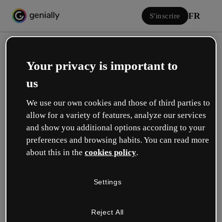
FR
S'inscrire
Your privacy is important to
us
We use our own cookies and those of third parties to
allow for a variety of features, analyze our services
Se connecter
and show you additional options according to your
preferences and browsing habits. You can read more
about this in the
cookies policy
.
Connectez-vous avec Google
Settings
ou avec votre email ou nom d’utilisateur et votre mot de passe :
Reject All