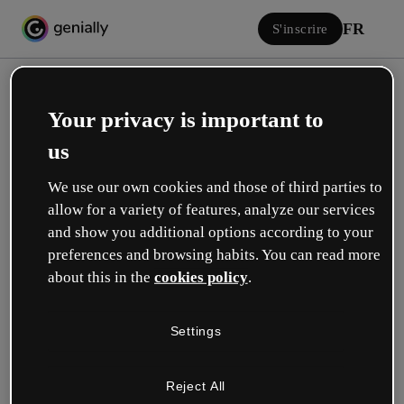
FR
S'inscrire
Your privacy is important to
us
We use our own cookies and those of third parties to
allow for a variety of features, analyze our services
Se connecter
and show you additional options according to your
preferences and browsing habits. You can read more
about this in the
cookies policy
.
Connectez-vous avec Google
Settings
ou avec votre email ou nom d’utilisateur et votre mot de passe :
Reject All