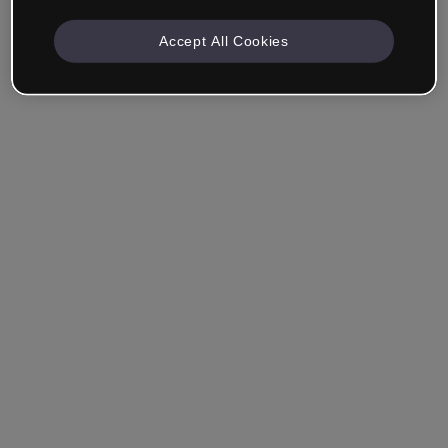
Accept All Cookies
Se souvenir de moi
Vous avez oublié votre mot de passe ?
Se connecter
Se connecter via SSO (authentification unique)
Vous n'avez pas encore de compte ?
S'inscrire