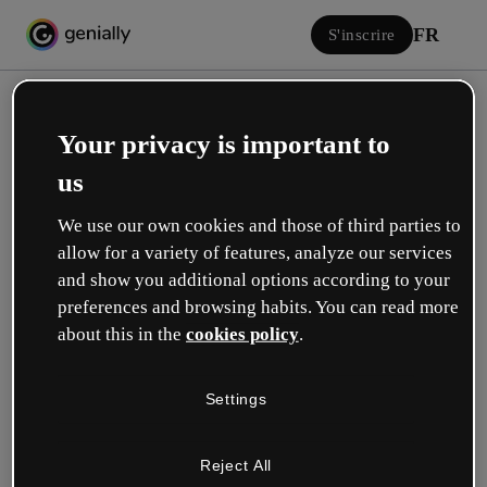
FR
S'inscrire
Your privacy is important to
us
We use our own cookies and those of third parties to
allow for a variety of features, analyze our services
Se connecter
and show you additional options according to your
preferences and browsing habits. You can read more
about this in the
cookies policy
.
Connectez-vous avec Google
Settings
ou avec votre email ou nom d’utilisateur et votre mot de passe :
Reject All