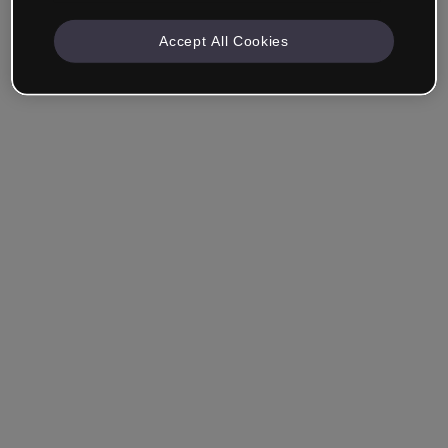
Accept All Cookies
Se souvenir de moi
Vous avez oublié votre mot de passe ?
Se connecter
Se connecter via SSO (authentification unique)
Vous n'avez pas encore de compte ?
S'inscrire