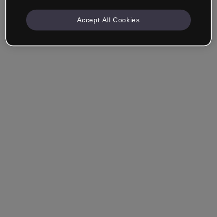
Accept All Cookies
Se souvenir de moi
Vous avez oublié votre mot de passe ?
Se connecter
Se connecter via SSO (authentification unique)
Vous n'avez pas encore de compte ?
S'inscrire