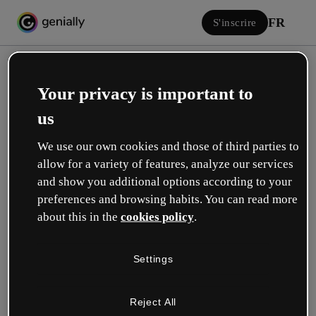
FR
S'inscrire
Your privacy is important to
us
We use our own cookies and those of third parties to
allow for a variety of features, analyze our services
Se connecter
and show you additional options according to your
preferences and browsing habits. You can read more
about this in the
cookies policy
.
Connectez-vous avec Google
Settings
ou avec votre email ou nom d’utilisateur et votre mot de passe :
Reject All