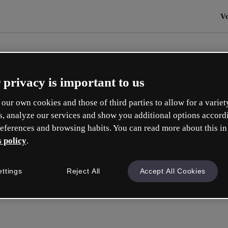
Vo
 privacy is important to us
our own cookies and those of third parties to allow for a variet
s, analyze our services and show you additional options accord
eferences and browsing habits. You can read more about this in
 policy
.
ettings
Reject All
Accept All Cookies
Connectez-v
ou avec votre e