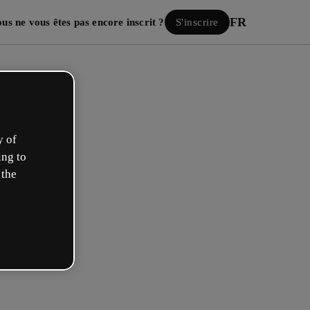
FR
us ne vous êtes pas encore inscrit ?
S'inscrire
y of
ing to
 the
Se connecter
ous avec Google
mail ou nom d’utilisateur et votre mot de passe :