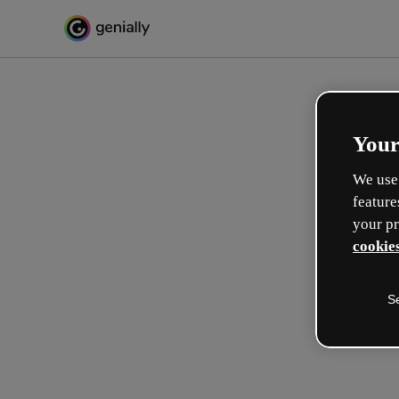
Your
We use 
feature
your pr
cookies
S