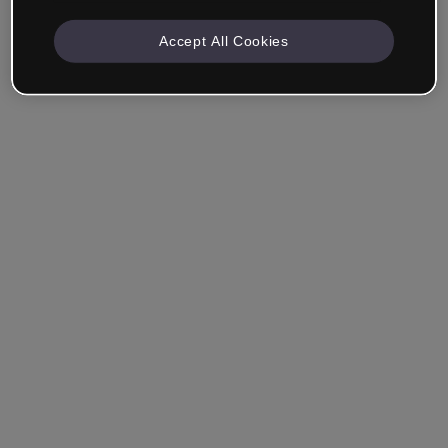
Accept All Cookies
Empresa & Profesionales
Trabajo en formación, marketing, diseño u otra área.
Estudiante
¿Ya tienes una cuenta?
Iniciar sesión