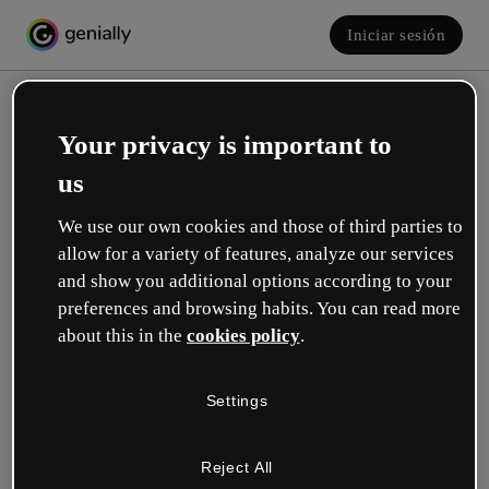
Iniciar sesión
Your privacy is important to
us
We use our own cookies and those of third parties to
allow for a variety of features, analyze our services
and show you additional options according to your
Crea tu cuenta, ¡gratis!
preferences and browsing habits. You can read more
about this in the
cookies policy
.
¿Cuál describe mejor tu rol?
Settings
Educación
Trabajo en una escuela o universidad.
Reject All