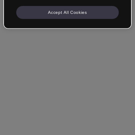
Accept All Cookies
Empresa & Profesionales
Trabajo en formación, marketing, diseño u otra área.
Estudiante
¿Ya tienes una cuenta?
Iniciar sesión