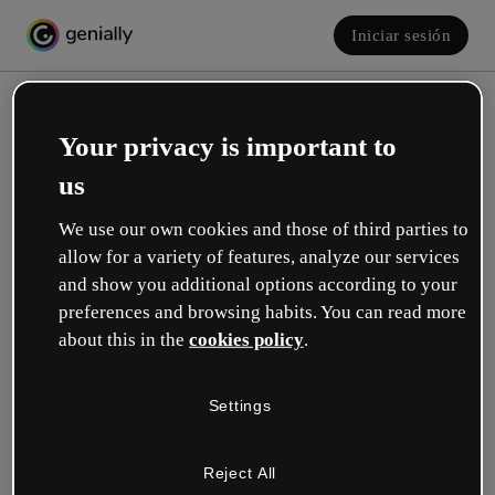
Iniciar sesión
Your privacy is important to
us
We use our own cookies and those of third parties to
allow for a variety of features, analyze our services
and show you additional options according to your
Crea tu cuenta, ¡gratis!
preferences and browsing habits. You can read more
about this in the
cookies policy
.
¿Cuál describe mejor tu rol?
Settings
Educación
Trabajo en una escuela o universidad.
Reject All