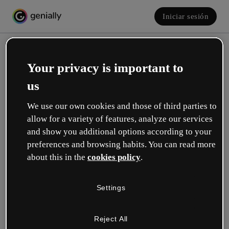
Iniciar sesión
Your privacy is important to
us
We use our own cookies and those of third parties to
allow for a variety of features, analyze our services
and show you additional options according to your
Crea tu cuenta, ¡gratis!
preferences and browsing habits. You can read more
about this in the
cookies policy
.
¿Cuál describe mejor tu rol?
Settings
Educación
Trabajo en una escuela o universidad.
Reject All