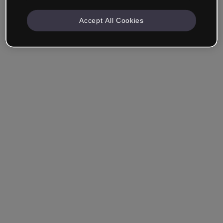
Accept All Cookies
Empresa & Profesionales
Trabajo en formación, marketing, diseño u otra área.
Estudiante
¿Ya tienes una cuenta?
Iniciar sesión