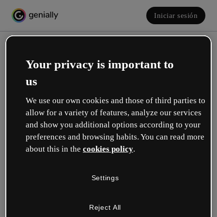
Iniciar sesión
Your privacy is important to
us
We use our own cookies and those of third parties to
allow for a variety of features, analyze our services
and show you additional options according to your
Crea tu cuenta, ¡gratis!
preferences and browsing habits. You can read more
about this in the
cookies policy
.
¿Cuál describe mejor tu rol?
Settings
Educación
Trabajo en una escuela o universidad.
Reject All