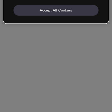
Accept All Cookies
Empresa & Profesionales
Trabajo en formación, marketing, diseño u otra área.
Estudiante
¿Ya tienes una cuenta?
Iniciar sesión