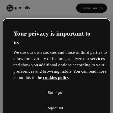
Iniciar sesión
Your privacy is important to
us
We use our own cookies and those of third parties to
allow for a variety of features, analyze our services
and show you additional options according to your
Crea tu cuenta, ¡gratis!
preferences and browsing habits. You can read more
about this in the
cookies policy
.
¿Cuál describe mejor tu rol?
Settings
Educación
Trabajo en una escuela o universidad.
Reject All