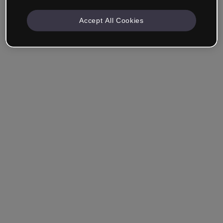
Accept All Cookies
Empresa & Profesionales
Trabajo en formación, marketing, diseño u otra área.
Estudiante
¿Ya tienes una cuenta?
Iniciar sesión