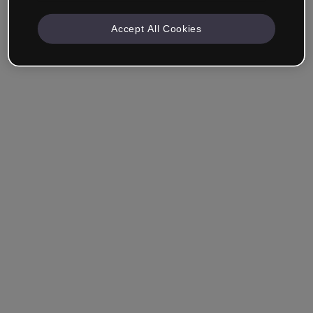
Accept All Cookies
Empresa & Profesionales
Trabajo en formación, marketing, diseño u otra área.
Estudiante
¿Ya tienes una cuenta?
Iniciar sesión