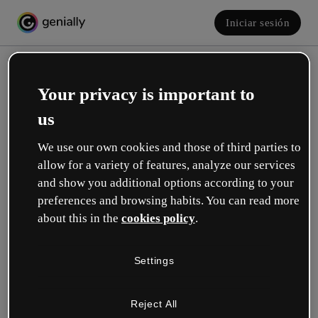
Iniciar sesión
Your privacy is important to
us
We use our own cookies and those of third parties to
allow for a variety of features, analyze our services
and show you additional options according to your
Crea tu cuenta, ¡gratis!
preferences and browsing habits. You can read more
about this in the
cookies policy
.
¿Cuál describe mejor tu rol?
Settings
Educación
Trabajo en una escuela o universidad.
Reject All