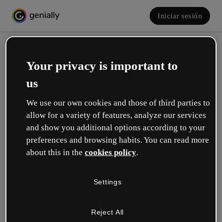
Iniciar sesión
Your privacy is important to
us
We use our own cookies and those of third parties to
allow for a variety of features, analyze our services
and show you additional options according to your
Crea tu cuenta, ¡gratis!
preferences and browsing habits. You can read more
about this in the
cookies policy
.
¿Cuál describe mejor tu rol?
Settings
Educación
Trabajo en una escuela o universidad.
Reject All