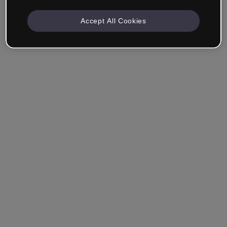
Accept All Cookies
Empresa & Profesionales
Trabajo en formación, marketing, diseño u otra área.
Estudiante
¿Ya tienes una cuenta?
Iniciar sesión