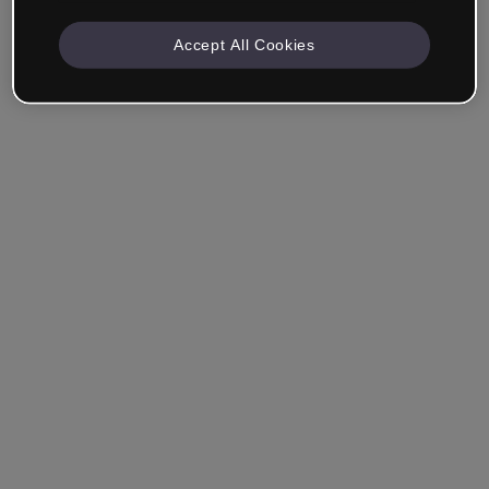
Accept All Cookies
Empresa & Profesionales
Trabajo en formación, marketing, diseño u otra área.
Estudiante
¿Ya tienes una cuenta?
Iniciar sesión