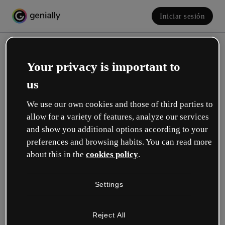
Iniciar sesión
Your privacy is important to
us
We use our own cookies and those of third parties to
allow for a variety of features, analyze our services
and show you additional options according to your
Crea tu cuenta, ¡gratis!
preferences and browsing habits. You can read more
about this in the
cookies policy
.
¿Cuál describe mejor tu rol?
Settings
Educación
Trabajo en una escuela o universidad.
Reject All