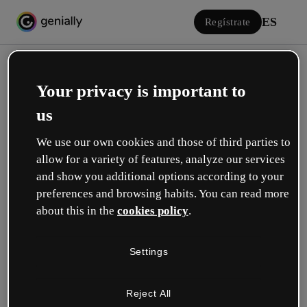
ES
Regístrate
Your privacy is important to
us
We use our own cookies and those of third parties to
allow for a variety of features, analyze our services
Iniciar sesión
and show you additional options according to your
preferences and browsing habits. You can read more
about this in the
cookies policy
.
Inicia sesión con Google
Settings
o con tu email o nombre de usuario y contraseña:
Reject All