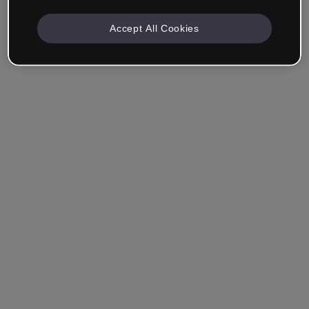
Accept All Cookies
Recuérdame
¿Has olvidado tu contraseña?
Entrar
Entrar con single sign-on (SSO)
¿Aún no tienes cuenta?
Regístrate