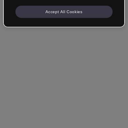
Accept All Cookies
Recuérdame
¿Has olvidado tu contraseña?
Entrar
Entrar con single sign-on (SSO)
¿Aún no tienes cuenta?
Regístrate