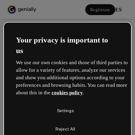
ES
Regístrate
Your privacy is important to
us
We use our own cookies and those of third parties to
allow for a variety of features, analyze our services
Iniciar sesión
and show you additional options according to your
preferences and browsing habits. You can read more
about this in the
cookies policy
.
Inicia sesión con Google
Settings
o con tu email o nombre de usuario y contraseña:
Reject All