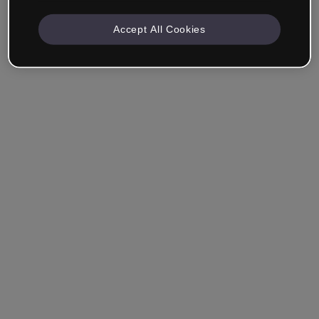
Accept All Cookies
Recuérdame
¿Has olvidado tu contraseña?
Entrar
Entrar con single sign-on (SSO)
¿Aún no tienes cuenta?
Regístrate