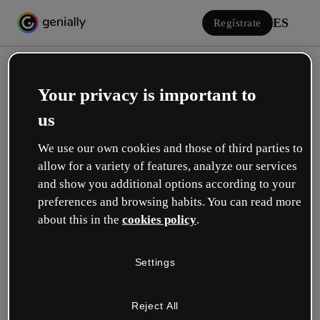
ES
Regístrate
Your privacy is important to
us
We use our own cookies and those of third parties to
allow for a variety of features, analyze our services
Iniciar sesión
and show you additional options according to your
preferences and browsing habits. You can read more
about this in the
cookies policy
.
Inicia sesión con Google
Settings
o con tu email o nombre de usuario y contraseña:
Reject All